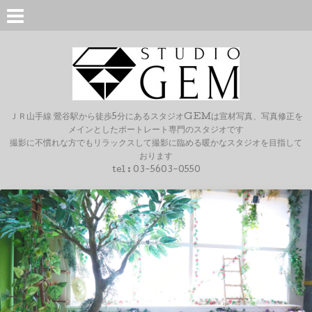
ＪＲ山手線 鶯谷駅から徒歩5分にあるスタジオGEMは宣材写真、写真修正を
メインとしたポートレート専門のスタジオです
撮影に不慣れな方でもリラックスして撮影に臨める暖かなスタジオを目指して
おります
tel :
03-5603-0550