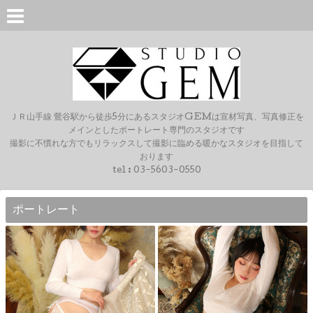
ＪＲ山手線 鶯谷駅から徒歩5分にあるスタジオGEMは宣材写真、写真修正を
メインとしたポートレート専門のスタジオです
撮影に不慣れな方でもリラックスして撮影に臨める暖かなスタジオを目指して
おります
tel :
03-5603-0550
ポートレート