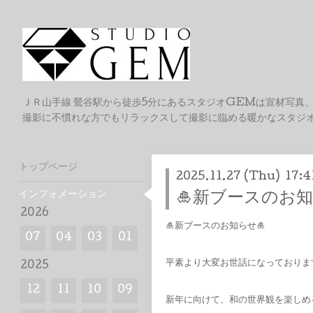
ＪＲ山手線 鶯谷駅から徒歩5分にあるスタジオGEMは宣材写真
撮影に不慣れな方でもリラックスして撮影に臨める暖かなスタジ
トップページ
2025.11.27 (Thu) 17:4
インフォメーション
🎍新ブースのお知
2026
🎍新ブースのお知らせ🎍
07
04
03
01
平素より大変お世話になっております、
2025
12
11
10
09
新年に向けて、和の世界観を楽しめ