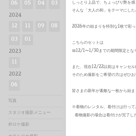
しっとり上品で、ちょっぴり艶を感
06
05
04
03
そんな「大人の和」をテーマにした
2024
12
11
09
08
2026年の始まりを特別な1枚で彩
03
01
こちらのセットは
📅12/1〜1/30までの期間限定とな
2023
11
また、現在12/22以前はキャンセル
2022
そのため撮影をご希望の方はぜひお
06
皆さまの新年が素敵な一枚から始ま
写真
※着物のレンタル、着付けは行って
スタジオ撮影メニュー
着物撮影の場合は着付けが完了し
外ロケ撮影