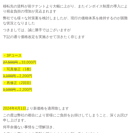
移転先の賃料が前テナントより大幅に上がり、またインボイス制度の導入によ
り税金負担の増加が見込まれます
弊社でも様々な対策案を検討しましたが、現行の価格体系を維持するのが困難
な状況となりました
つきましては、誠に勝手ではございますが
下記の通り価格改定を実施させて頂きたく存じます
・3Pコース
27,500円
→33,000円
・写真修正（1枚)
1,100円
→2,200円
・再修正（2回目)
1,100円
→2,200円
2024年4月1日
より新価格を適用致します
この度は弊社の都合により皆様にご負担をお掛けしてしまうこと、深くお詫び
申し上げます。
何卒余儀ない事情をご理解頂き、