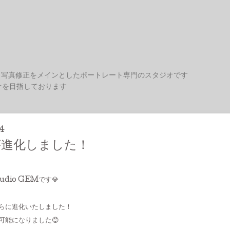
、写真修正をメインとしたポートレート専門のスタジオです
オを目指しております
4
が進化しました！
dio GEMです💎
らに進化いたしました！
可能になりました😊