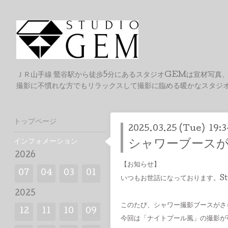
ＪＲ山手線 鶯谷駅から徒歩5分にあるスタジオGEMは宣材写真
撮影に不慣れな方でもリラックスして撮影に臨める暖かなスタジ
トップページ
2025.03.25 (Tue) 19:3
インフォメーション
シャワーブース
2026
【お知らせ】
07
04
03
01
いつもお世話になっております。Stu
2025
このたび、シャワー撮影ブースがさ
12
11
10
09
今回は「ナイトプール風」の撮影が