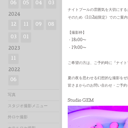
06
05
04
03
ナイトプールの雰囲気を大切にする
2024
そのため《1日2組限定》でのご案内
12
11
09
08
【撮影枠】
03
01
・18:00〜
・19:00〜
2023
11
ご希望の方は、ご予約時に『ナイト
2022
夏の夜を思わせる幻想的な撮影をぜ
06
皆さまからのお問い合わせ・ご予約
写真
Studio GEM
スタジオ撮影メニュー
外ロケ撮影